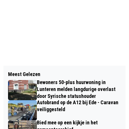
Vorig artikel
Volgend artikel
SCOOTERRIJDSTER GEWOND BIJ
Meest Gelezen
PERSOON RAAKT ZWAARGEWOND BIJ
ONGEVAL IN VOORTHUIZEN
Bewoners 50-plus huurwoning in
BEDRIJFSONGEVAL IN BARNEVELD
Lunteren melden langdurige overlast
door Syrische statushouder
Autobrand op de A12 bij Ede - Caravan
veiliggesteld
Bied mee op een kijkje in het