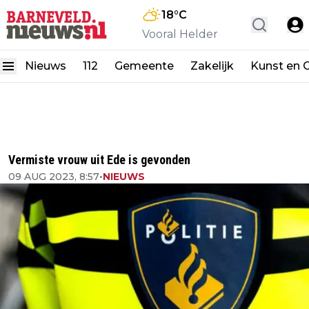
18
°C
Vooral Helder
Nieuws
112
Gemeente
Zakelijk
Kunst en C
Vermiste vrouw uit Ede is gevonden
09 AUG 2023, 8:57
•
NIEUWS