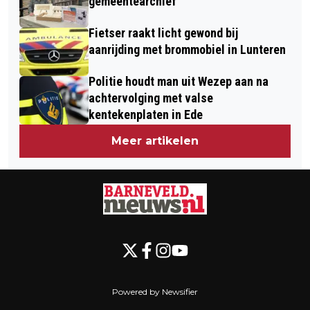
gemeentearchief
Fietser raakt licht gewond bij
aanrijding met brommobiel in Lunteren
Politie houdt man uit Wezep aan na
achtervolging met valse
kentekenplaten in Ede
Meer artikelen
Powered by Newsifier