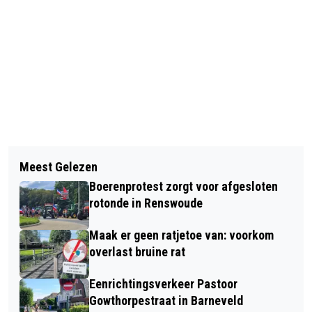
Vorig artikel
Volgend artikel
BOEK NU JE EARLY BIRD TICKET VOOR
Meest Gelezen
AUTOMOBILISTE SCHEPT FIETSER IN
SUMMERCAMP
Boerenprotest zorgt voor afgesloten
BUITENGEBIED LUNTEREN- FIETSER
rotonde in Renswoude
ERNSTIG GEWOND NAAR HET
Maak er geen ratjetoe van: voorkom
ZIEKENHUIS
overlast bruine rat
Eenrichtingsverkeer Pastoor
Gowthorpestraat in Barneveld