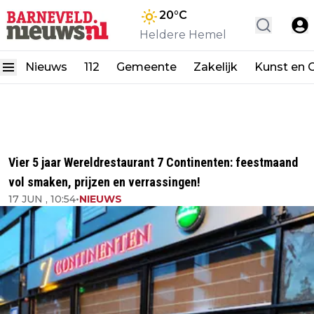
20
°C
Heldere Hemel
Nieuws
112
Gemeente
Zakelijk
Kunst en C
Vier 5 jaar Wereldrestaurant 7 Continenten: feestmaand
vol smaken, prijzen en verrassingen!
17 JUN , 10:54
•
NIEUWS