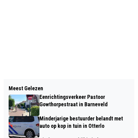
Volgend artikel
Meest Gelezen
NO PALM INGREDIËNTS WINT
Eenrichtingsverkeer Pastoor
INNOVATIEPRIJS REGIO FOODVALLEY
Gowthorpestraat in Barneveld
2022
Minderjarige bestuurder belandt met
auto op kop in tuin in Otterlo