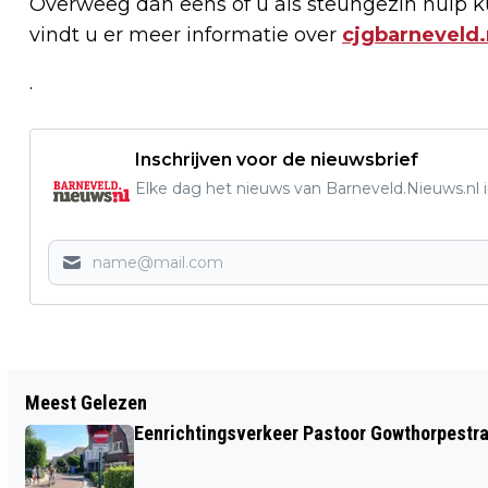
Overweeg dan eens of u als steungezin hulp 
vindt u er meer informatie over
cjgbarneveld.
.
Inschrijven voor de nieuwsbrief
Elke dag het nieuws van Barneveld.Nieuws.nl i
Vorig artikel
Meest Gelezen
LEUSDENAAR RON VAN MEGEN AWP-
Eenrichtingsverkeer Pastoor Gowthorpestra
LIJSTTREKKER
WATERSCHAPSVERKIEZINGEN 2023