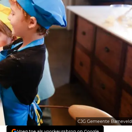
CJG Gemeente Barneveld
Voeg toe als voorkeursbron op Google