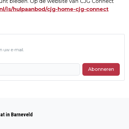
kunt bieden. Op de website van CJG Connect
nl/is/hulpaanbod/cjg-home-cjg-connect
n uw e-mail.
Abonneren
Volgend artikel
KONING WILLEM-ALEXANDER OP
at in Barneveld
BEZOEK BIJ BOEREN IN TER SCHUUR