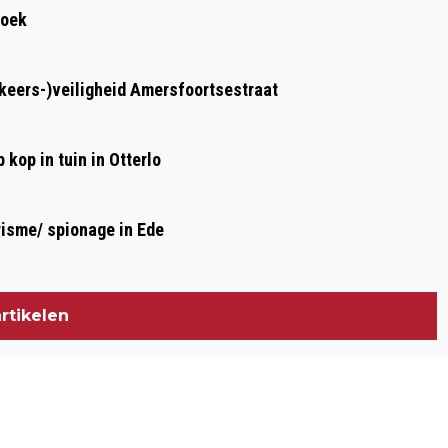
roek
rkeers-)veiligheid Amersfoortsestraat
kop in tuin in Otterlo
risme/ spionage in Ede
rtikelen