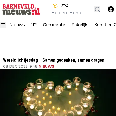
17
°C
Heldere Hemel
Nieuws
112
Gemeente
Zakelijk
Kunst en C
Wereldlichtjesdag – Samen gedenken, samen dragen
08 DEC 2025, 9:46
•
NIEUWS