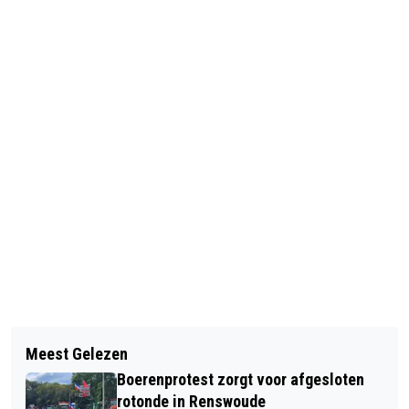
Vorig artikel
Volgend artikel
POLITIE BENADERT 300 GEDUPEERDEN
Meest Gelezen
AFSCHIETEN GELDERSE
VAN BELEGGINGSFRAUDE
Boerenprotest zorgt voor afgesloten
'PROBLEEMWOLF' LIGT VRIJDAG WEER
rotonde in Renswoude