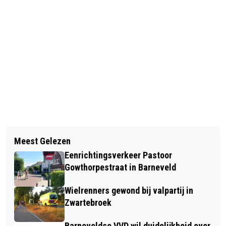
Vorig artikel
Volgend artikel
BESTUURDER AANGEHOUDEN NA
Meest Gelezen
WEERBAARHEID BEDRIJVEN LAAG,
EENZIJDIG ONGEVAL IN LUNTEREN
Eenrichtingsverkeer Pastoor
MINISTERIE VAN EZK START DENK
Gowthorpestraat in Barneveld
VOORUIT CAMPAGNE
Wielrenners gewond bij valpartij in
Zwartebroek
Barneveldse VVD wil duidelijkheid over