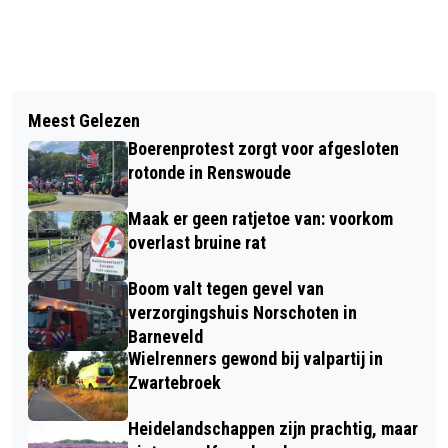
Vorig artikel
Volgend artikel
GOSPELKOOR MASJIACH BRENGT
Meest Gelezen
SCOOTERRIJDER GEWOND BIJ
LICHT EN ENERGIE TIJDENS
Boerenprotest zorgt voor afgesloten
BOTSING MET PERSONENAUTO OP
MIDZOMER MATINEE IN
rotonde in Renswoude
KRUISING IN BUITENGEBIED VAN
SCHERPENZEEL
Maak er geen ratjetoe van: voorkom
LUNTEREN
overlast bruine rat
Boom valt tegen gevel van
verzorgingshuis Norschoten in
Barneveld
Wielrenners gewond bij valpartij in
Zwartebroek
Heidelandschappen zijn prachtig, maar