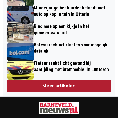
POLITIE TEGEN EEN BOOM BIJ
Minderjarige bestuurder belandt met
TERSCHUUR
auto op kop in tuin in Otterlo
Bied mee op een kijkje in het
gemeentearchief
Bol waarschuwt klanten voor mogelijk
datalek
Fietser raakt licht gewond bij
aanrijding met brommobiel in Lunteren
Meer artikelen