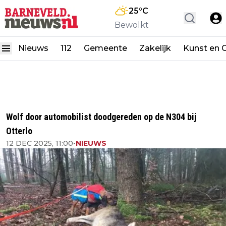
25
°C
Bewolkt
Nieuws
112
Gemeente
Zakelijk
Kunst en C
Wolf door automobilist doodgereden op de N304 bij
Otterlo
12 DEC 2025, 11:00
•
NIEUWS