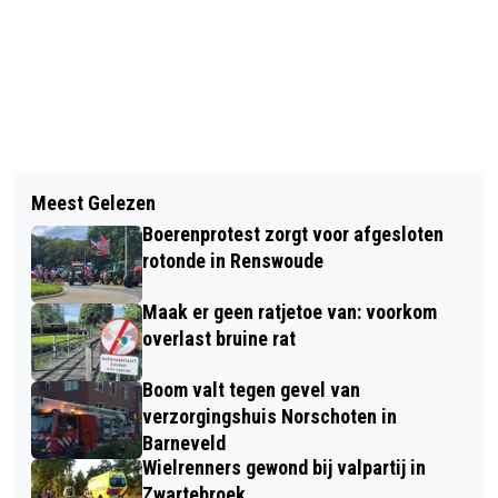
Vorig artikel
Volgend artikel
PREMIÈRE VAN HOLLY BROOD IN 40-
Meest Gelezen
TWEE GELDERSE FINALISTEN NAAR
45 DE MUSICAL
Boerenprotest zorgt voor afgesloten
TOPCOACH VAN HET JAAR-
rotonde in Renswoude
VERKIEZING
Maak er geen ratjetoe van: voorkom
overlast bruine rat
Boom valt tegen gevel van
verzorgingshuis Norschoten in
Barneveld
Wielrenners gewond bij valpartij in
Zwartebroek