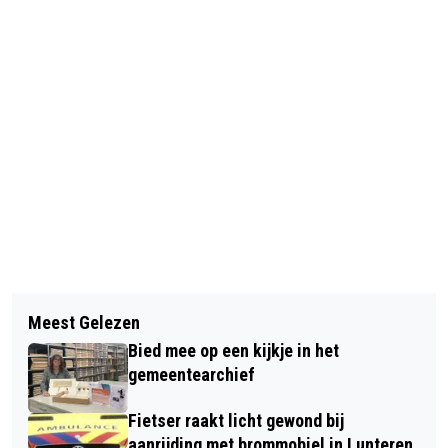
Vorig artikel
Volgend artikel
PILOT ONDERNEMINGSPLAN
Meest Gelezen
KWART NEDERLANDERS ZEGT GERUST
BARNEVELD VAN START MET
Bied mee op een kijkje in het
BANKZAKEN TE REGELEN VIA
AGRARISCH ONDERNEMERS
gemeentearchief
ONBEVEILIGDE WIFI-NETWERKEN
Fietser raakt licht gewond bij
aanrijding met brommobiel in Lunteren