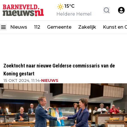
15
°C
Heldere Hemel
Nieuws
112
Gemeente
Zakelijk
Kunst en C
Zoektocht naar nieuwe Gelderse commissaris van de
Koning gestart
15 OKT 2024, 11:14
•
NIEUWS