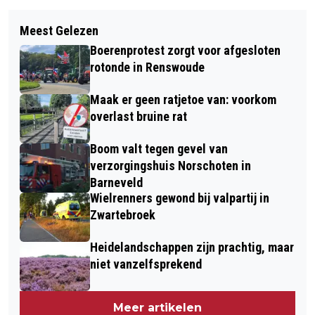
Volgend artikel
HIER VIND JE DE LAATSTE UPDATES
Meest Gelezen
AFSCHEID GEMEENTERAAD
OVER HET WEER VOOR DE KOMENDE
Boerenprotest zorgt voor afgesloten
BARNEVELD
PAASDAGEN
rotonde in Renswoude
Maak er geen ratjetoe van: voorkom
overlast bruine rat
Boom valt tegen gevel van
verzorgingshuis Norschoten in
Barneveld
Wielrenners gewond bij valpartij in
Zwartebroek
Heidelandschappen zijn prachtig, maar
niet vanzelfsprekend
Meer artikelen