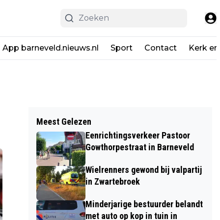
App barneveld.nieuws.nl
Sport
Contact
Kerk en
Meest Gelezen
Eenrichtingsverkeer Pastoor
Gowthorpestraat in Barneveld
Wielrenners gewond bij valpartij
in Zwartebroek
Minderjarige bestuurder belandt
met auto op kop in tuin in