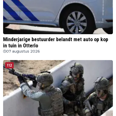
Minderjarige bestuurder belandt met auto op kop
in tuin in Otterlo
07 augustus 2026
112