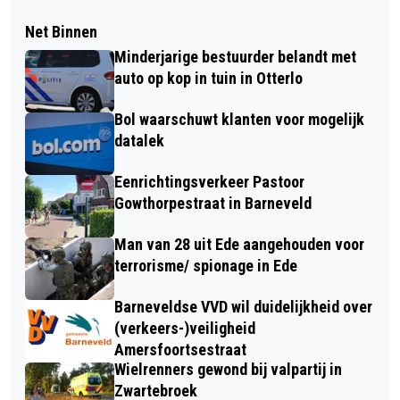
Net Binnen
Minderjarige bestuurder belandt met
auto op kop in tuin in Otterlo
Bol waarschuwt klanten voor mogelijk
datalek
Eenrichtingsverkeer Pastoor
Gowthorpestraat in Barneveld
Man van 28 uit Ede aangehouden voor
terrorisme/ spionage in Ede
Barneveldse VVD wil duidelijkheid over
(verkeers-)veiligheid
Amersfoortsestraat
Wielrenners gewond bij valpartij in
Zwartebroek