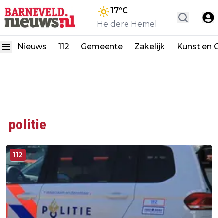
17
°C
Heldere Hemel
Nieuws
112
Gemeente
Zakelijk
Kunst en C
politie
112