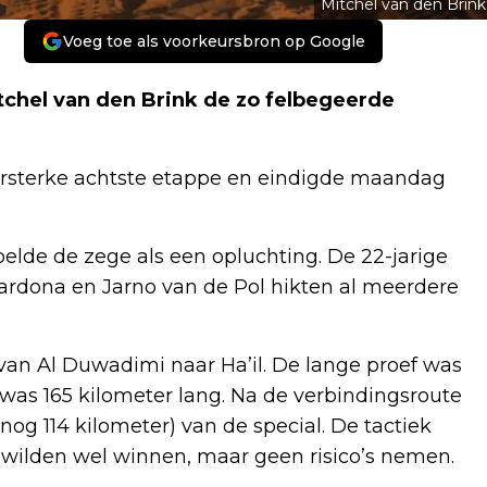
Mitchel van den Brink
Voeg toe als voorkeursbron op Google
itchel van den Brink de zo felbegeerde
zersterke achtste etappe en eindigde maandag
elde de zege als een opluchting. De 22-jarige
lardona en Jarno van de Pol hikten al meerdere
 van Al Duwadimi naar Ha’il. De lange proef was
 was 165 kilometer lang. Na de verbindingsroute
nog 114 kilometer) van de special. De tactiek
 wilden wel winnen, maar geen risico’s nemen.