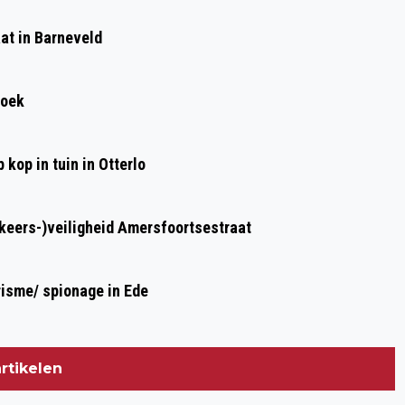
MINDER TREINEN AMERSFOORT
at in Barneveld
CENTRAAL – EDE-WAGENINGEN DOOR
WERKZAAMHEDEN
roek
kop in tuin in Otterlo
rkeers-)veiligheid Amersfoortsestraat
risme/ spionage in Ede
rtikelen