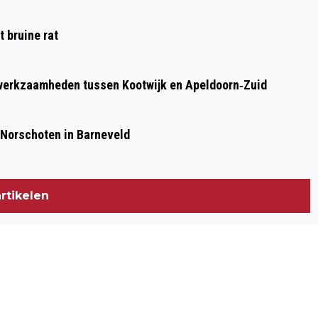
 bruine rat
werkzaamheden tussen Kootwijk en Apeldoorn‐Zuid
 Norschoten in Barneveld
rtikelen