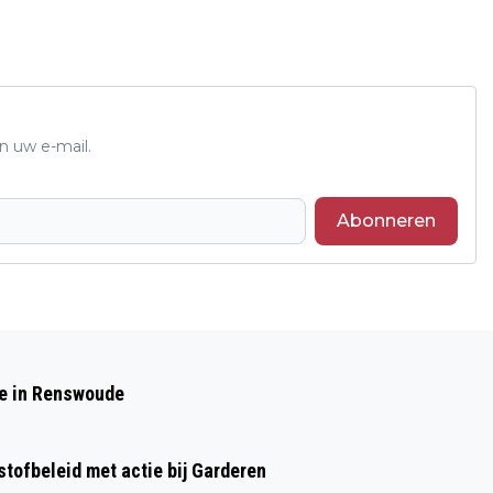
n uw e-mail.
Abonneren
Volgend artikel
CREATIEVE TALENTEN IN DE
de in Renswoude
SCHIJNWERPERS BIJ PRIJSUITREIKING
32E AMATEURXPOSITIE IN HUIS
tofbeleid met actie bij Garderen
KERNHEM