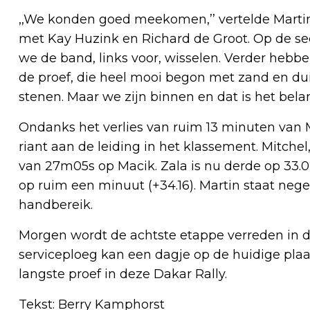
,,We konden goed meekomen,’’ vertelde Martin
met Kay Huzink en Richard de Groot. Op de se
we de band, links voor, wisselen. Verder hebb
de proef, die heel mooi begon met zand en duin
stenen. Maar we zijn binnen en dat is het belan
Ondanks het verlies van ruim 13 minuten van M
riant aan de leiding in het klassement. Mitch
van 27m05s op Macik. Zala is nu derde op 33.02
op ruim een minuut (+34.16). Martin staat neg
handbereik.
Morgen wordt de achtste etappe verreden in 
serviceploeg kan een dagje op de huidige plaats
langste proef in deze Dakar Rally.
Tekst: Berry Kamphorst