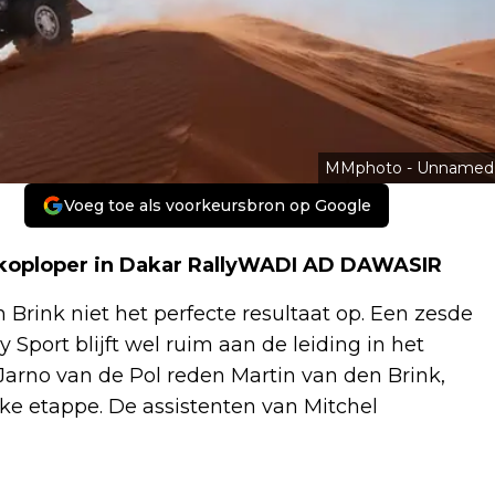
MMphoto - Unnamed
Voeg toe als voorkeursbron op Google
ts koploper in Dakar RallyWADI AD DAWASIR
 Brink niet het perfecte resultaat op. Een zesde
 Sport blijft wel ruim aan de leiding in het
Jarno van de Pol reden Martin van den Brink,
e etappe. De assistenten van Mitchel