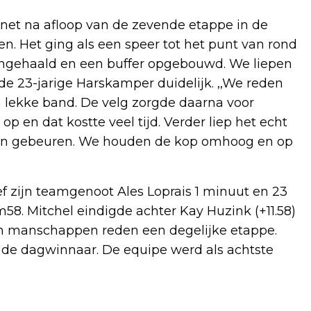
l net na afloop van de zevende etappe in de
n. Het ging als een speer tot het punt van rond
ingehaald en een buffer opgebouwd. We liepen
 de 23-jarige Harskamper duidelijk. ,,We reden
 lekke band. De velg zorgde daarna voor
 en dat kostte veel tijd. Verder liep het echt
 kan gebeuren. We houden de kop omhoog en op
f zijn teamgenoot Ales Loprais 1 minuut en 23
8. Mitchel eindigde achter Kay Huzink (+11.58)
zijn manschappen reden een degelijke etappe.
p de dagwinnaar. De equipe werd als achtste