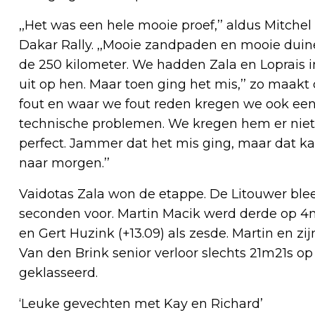
,,Het was een hele mooie proef,’’ aldus Mitche
Dakar Rally. ,,Mooie zandpaden en mooie duine
de 250 kilometer. We hadden Zala en Loprais 
uit op hen. Maar toen ging het mis,’’ zo maakt
fout en waar we fout reden kregen we ook een
technische problemen. We kregen hem er niet op
perfect. Jammer dat het mis ging, maar dat
naar morgen.’’
Vaidotas Zala won de etappe. De Litouwer blee
seconden voor. Martin Macik werd derde op 4m5
en Gert Huzink (+13.09) als zesde. Martin en 
Van den Brink senior verloor slechts 21m21s o
geklasseerd.
‘Leuke gevechten met Kay en Richard’