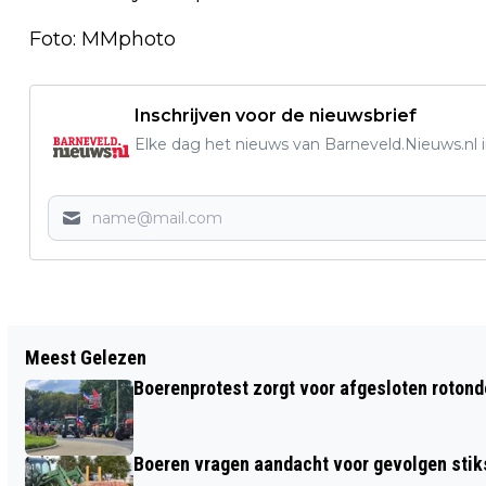
Foto: MMphoto
Inschrijven voor de nieuwsbrief
Elke dag het nieuws van Barneveld.Nieuws.nl i
Vorig artikel
Meest Gelezen
HELP VOGELS BIJ WINTERSE
Boerenprotest zorgt voor afgesloten roton
OMSTANDIGHEDEN
Boeren vragen aandacht voor gevolgen stiks