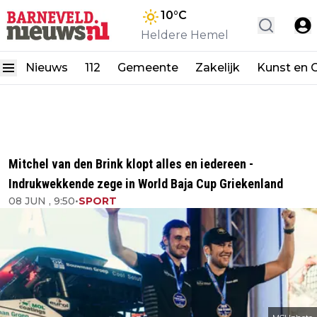
10
°C
Heldere Hemel
Nieuws
112
Gemeente
Zakelijk
Kunst en C
Mitchel van den Brink klopt alles en iedereen -
Indrukwekkende zege in World Baja Cup Griekenland
08 JUN , 9:50
•
SPORT