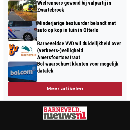
Wielrenners gewond bij valpartij in
Zwartebroek
Minderjarige bestuurder belandt met
auto op kop in tuin in Otterlo
Barneveldse VVD wil duidelijkheid over
(verkeers-)veiligheid
Amersfoortsestraat
Bol waarschuwt klanten voor mogelijk
datalek
Meer artikelen