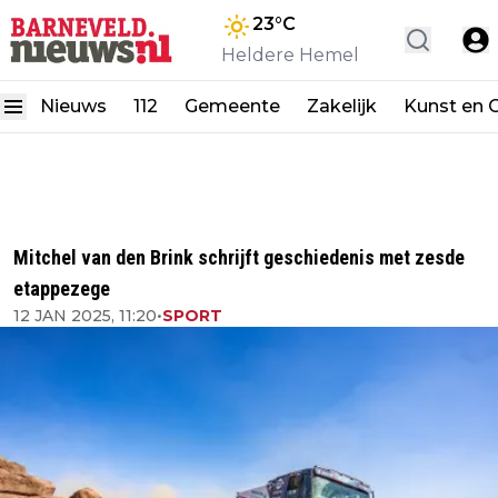
23
°C
Heldere Hemel
Nieuws
112
Gemeente
Zakelijk
Kunst en C
Mitchel van den Brink schrijft geschiedenis met zesde
etappezege
12 JAN 2025, 11:20
•
SPORT