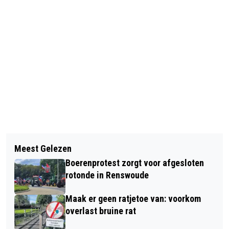
Vorig artikel
Volgend artikel
OLDENBARNEVELDPLEIN IN
Meest Gelezen
VROUW BIJ EENZIJDIG ONGEVAL
BARNEVELD FEESTELIJK GEOPEND
Boerenprotest zorgt voor afgesloten
GEWOND GERAAKT IN VOORTHUIZEN
DOOR WETHOUDER JOLANDA DE HEER
rotonde in Renswoude
Maak er geen ratjetoe van: voorkom
overlast bruine rat