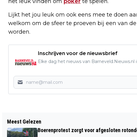
het leuk vinden om
poker
te spelen.
Lijkt het jou leuk om ook eens mee te doen a
welkom om de sfeer te proeven bij een van de 
worden.
Inschrijven voor de nieuwsbrief
Elke dag het nieuws van Barneveld.Nieuws.nl i
Vorig artikel
Meest Gelezen
BESTUURDERS ONDER INVLOED
Boerenprotest zorgt voor afgesloten roton
BETRAPT BIJ POLITIECONTROLES IN