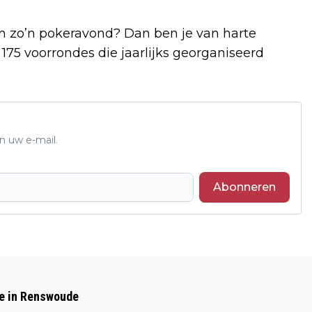
an zo’n pokeravond? Dan ben je van harte
175 voorrondes die jaarlijks georganiseerd
n uw e-mail.
Abonneren
Volgend artikel
DE FRACTIE VAN DE BARNEVELDSE VVD
de in Renswoude
STELT VRAGEN AAN HET COLLEGE VAN