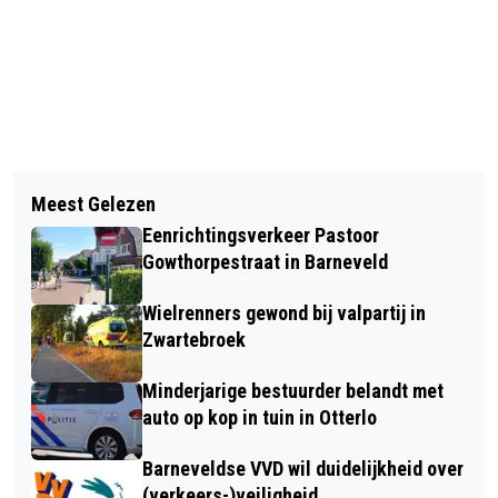
Vorig artikel
Volgend artikel
KNMI GEEFT CODE ORANJE WEGENS
Meest Gelezen
OEFENING BRANDWEER VOORTHUIZEN
EXTREME HITTE
Eenrichtingsverkeer Pastoor
'BRAND OP CAMPING'
Gowthorpestraat in Barneveld
Wielrenners gewond bij valpartij in
Zwartebroek
Minderjarige bestuurder belandt met
auto op kop in tuin in Otterlo
Barneveldse VVD wil duidelijkheid over
(verkeers-)veiligheid