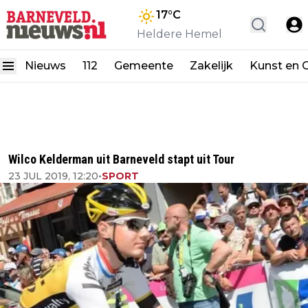
17
°C
Heldere Hemel
Nieuws
112
Gemeente
Zakelijk
Kunst en C
Wilco Kelderman uit Barneveld stapt uit Tour
23 JUL 2019, 12:20
•
SPORT