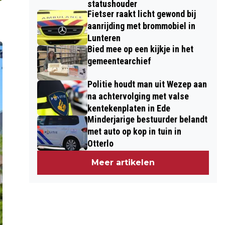
statushouder
Fietser raakt licht gewond bij
aanrijding met brommobiel in
Lunteren
Bied mee op een kijkje in het
gemeentearchief
Politie houdt man uit Wezep aan
na achtervolging met valse
kentekenplaten in Ede
Minderjarige bestuurder belandt
met auto op kop in tuin in
Otterlo
Meer artikelen