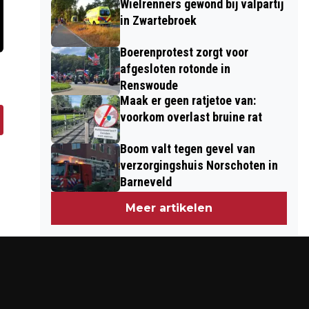
Wielrenners gewond bij valpartij
in Zwartebroek
Boerenprotest zorgt voor
afgesloten rotonde in
Renswoude
Maak er geen ratjetoe van:
voorkom overlast bruine rat
Boom valt tegen gevel van
verzorgingshuis Norschoten in
Barneveld
Meer artikelen