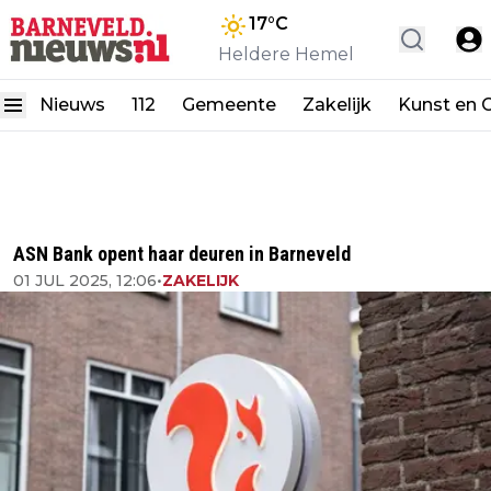
17
°C
Heldere Hemel
Nieuws
112
Gemeente
Zakelijk
Kunst en C
ASN Bank opent haar deuren in Barneveld
01 JUL 2025, 12:06
•
ZAKELIJK