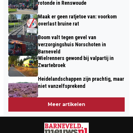
HUISARTSENSPOEDPOSTEN STARTEN
rotonde in Renswoude
CAMPAGNE VOOR MENSEN OP
Maak er geen ratjetoe van: voorkom
VAKANTIE
overlast bruine rat
Boom valt tegen gevel van
verzorgingshuis Norschoten in
Barneveld
Wielrenners gewond bij valpartij in
Zwartebroek
Heidelandschappen zijn prachtig, maar
niet vanzelfsprekend
Meer artikelen