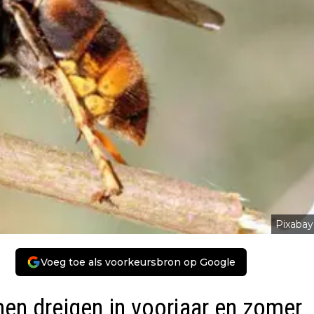
Pixabay
Voeg toe als voorkeursbron op Google
men dreigen in voorjaar en zomer