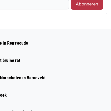
Abonneren
Volgend artikel
KAMER WIL JACHT OP PROOIDIEREN
de in Renswoude
VAN DE WOLF TIJDELIJK BEPERKEN OM
VEE TE BESCHERMEN
 bruine rat
 Norschoten in Barneveld
roek