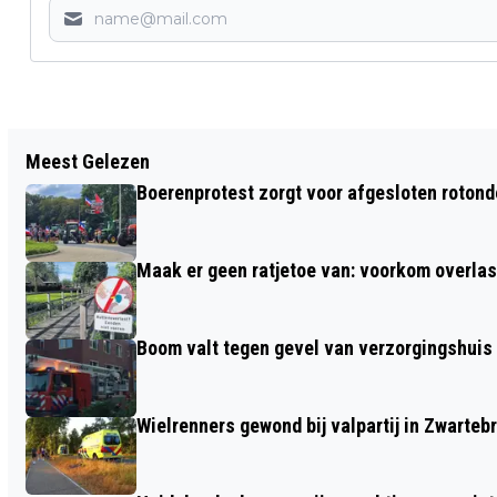
Vorig artikel
Meest Gelezen
KAMERCOMMISSIE NEEMT
Boerenprotest zorgt voor afgesloten roton
OPLOSSINGEN STIKSTOFCRISIS VAN
REGIO FOODVALLEY IN ONTVANGST
Maak er geen ratjetoe van: voorkom overlast
Boom valt tegen gevel van verzorgingshuis
Wielrenners gewond bij valpartij in Zwarteb