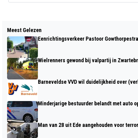
Vorig artikel
Meest Gelezen
TIES PETERSEN HEEFT DE EERSTE
Eenrichtingsverkeer Pastoor Gowthorpestra
LOKALE RONDE VAN DE NATIONALE
VOORLEESWEDSTRIJD GEWONNEN IN
Wielrenners gewond bij valpartij in Zwarteb
BIBLIOTHEEK BARNEVELD
Barneveldse VVD wil duidelijkheid over (ve
Minderjarige bestuurder belandt met auto op 
Man van 28 uit Ede aangehouden voor terro