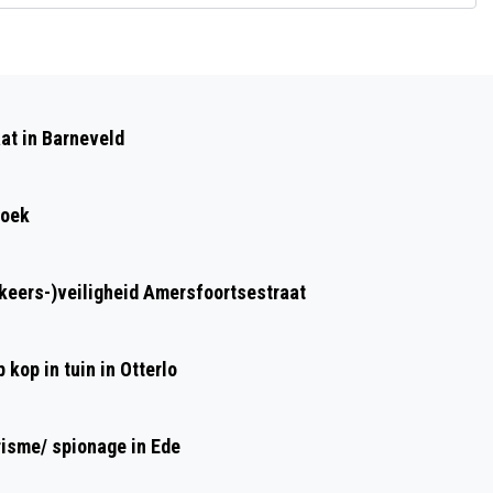
Volgend artikel
VERBINDINGSDIENST DEFENSIE –
at in Barneveld
LANDMACHT OEFENEN EEN WEEK BIJ
STROE EN IN MANEGE GARDEREN
roek
rkeers-)veiligheid Amersfoortsestraat
kop in tuin in Otterlo
risme/ spionage in Ede