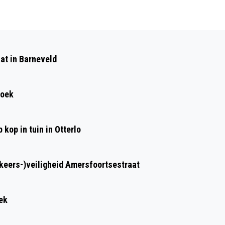
Volgend artikel
TWEE BRUGGEN STOUTENBURGERWEG
at in Barneveld
WORDEN VERVANGEN
roek
kop in tuin in Otterlo
rkeers-)veiligheid Amersfoortsestraat
ek