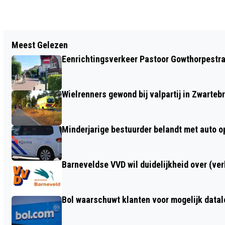
Vorig artikel
Meest Gelezen
KOFFIETIJD DEEL 2 VAN TIENEKE
Eenrichtingsverkeer Pastoor Gowthorpestra
OUBOTER-ELZINGA: NU VERKRIJGBAAR!
Wielrenners gewond bij valpartij in Zwarteb
Minderjarige bestuurder belandt met auto op 
Barneveldse VVD wil duidelijkheid over (ve
Bol waarschuwt klanten voor mogelijk datal