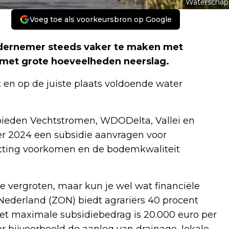
Waterschap
Voeg toe als voorkeursbron op Google
ondernemer steeds vaker te maken met
 met grote hoeveelheden neerslag.
t en op de juiste plaats voldoende water
ieden Vechtstromen, WDODelta, Vallei en
er 2024 een subsidie aanvragen voor
tting voorkomen en de bodemkwaliteit
 vergroten, maar kun je wel wat financiële
ederland (ZON) biedt agrariërs 40 procent
et maximale subsidiebedrag is 20.000 euro per
r bijvoorbeeld de aanleg van drainage, lokale