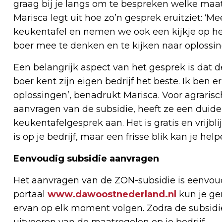
graag bij je langs om te bespreken welke maatr
Marisca legt uit hoe zo’n gesprek eruitziet: ‘M
keukentafel en nemen we ook een kijkje op het 
boer mee te denken en te kijken naar oplossin
Een belangrijk aspect van het gesprek is dat 
boer kent zijn eigen bedrijf het beste. Ik be
oplossingen’, benadrukt Marisca. Voor agraris
aanvragen van de subsidie, heeft ze een duidel
keukentafelgesprek aan. Het is gratis en vrijbli
is op je bedrijf, maar een frisse blik kan je h
Eenvoudig subsidie aanvragen
Het aanvragen van de ZON-subsidie is eenvoud
portaal
www.dawoostnederland.nl
kun je ge
ervan op elk moment volgen. Zodra de subsidi
uitvoeren van de maatregelen op je bedrijf.