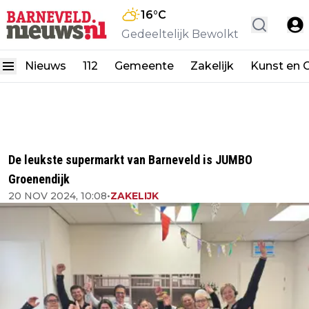
16
°C
Gedeeltelijk Bewolkt
Nieuws
112
Gemeente
Zakelijk
Kunst en C
De leukste supermarkt van Barneveld is JUMBO
Groenendijk
20 NOV 2024, 10:08
•
ZAKELIJK