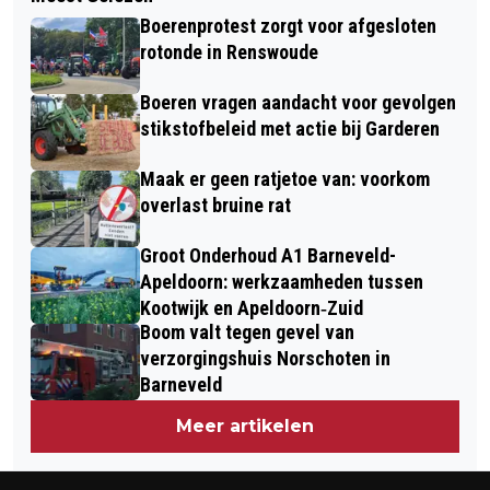
GROTE BRAND IN AGRARISCHE STAL
RECORD MET AL 1100
Boerenprotest zorgt voor afgesloten
IN DE KLOMP - TWEE KOEIEN KWAMEN
AANMELDINGEN
rotonde in Renswoude
DOOR DE BRAND OM HET LEVEN
Boeren vragen aandacht voor gevolgen
stikstofbeleid met actie bij Garderen
Maak er geen ratjetoe van: voorkom
overlast bruine rat
Groot Onderhoud A1 Barneveld-
Apeldoorn: werkzaamheden tussen
Kootwijk en Apeldoorn‐Zuid
Boom valt tegen gevel van
verzorgingshuis Norschoten in
Barneveld
Meer artikelen