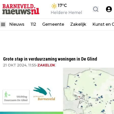
17
°C
Heldere Hemel
Nieuws
112
Gemeente
Zakelijk
Kunst en C
Grote stap in verduurzaming woningen in De Glind
21 OKT 2024, 11:55
•
ZAKELIJK