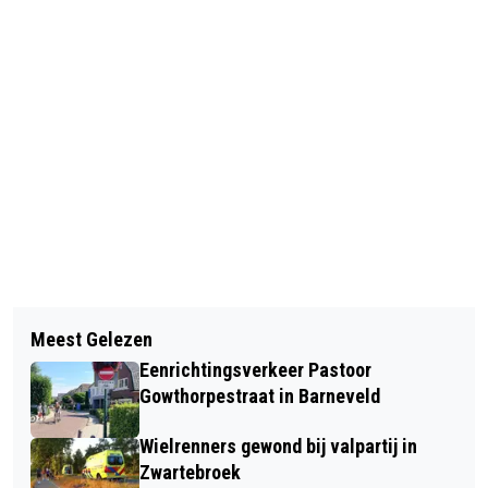
Vorig artikel
Volgend artikel
INLOOPAVOND 24 OKTOBER
Meest Gelezen
DEZE DRIE KANDIDATEN ZITTEN
OLDENBARNEVELDERWEG
Eenrichtingsverkeer Pastoor
GEBAKKEN VOOR DE FINALE VAN
Gowthorpestraat in Barneveld
HEEL HOLLAND BAKT KIDS
Wielrenners gewond bij valpartij in
Zwartebroek