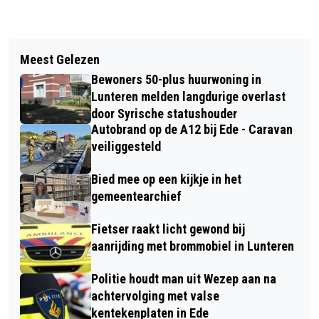
Vorig artikel
Volgend artikel
WEER EEN ONGEVAL MET EEN
Meest Gelezen
WAT EEN FANTASTISCHE OUD-
GEWONDE OP DE DRUKKE A30 BIJ
Bewoners 50-plus huurwoning in
LUNTERSE DAG! 2025
BARNEVELD
Lunteren melden langdurige overlast
door Syrische statushouder
Autobrand op de A12 bij Ede - Caravan
veiliggesteld
Bied mee op een kijkje in het
gemeentearchief
Fietser raakt licht gewond bij
aanrijding met brommobiel in Lunteren
Politie houdt man uit Wezep aan na
achtervolging met valse
kentekenplaten in Ede