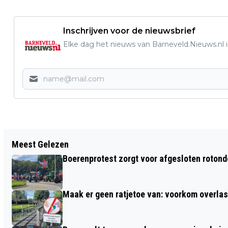
Inschrijven voor de nieuwsbrief
Elke dag het nieuws van Barneveld.Nieuws.nl i
Vorig artikel
Meest Gelezen
HOTEL DE WERELT UIT GARDEREN GEEFT
Boerenprotest zorgt voor afgesloten roton
GEWONNEN TRAKTATIE DOOR AAN
VRIJWILLIGERS DIERENAMBULANCE
Maak er geen ratjetoe van: voorkom overlast