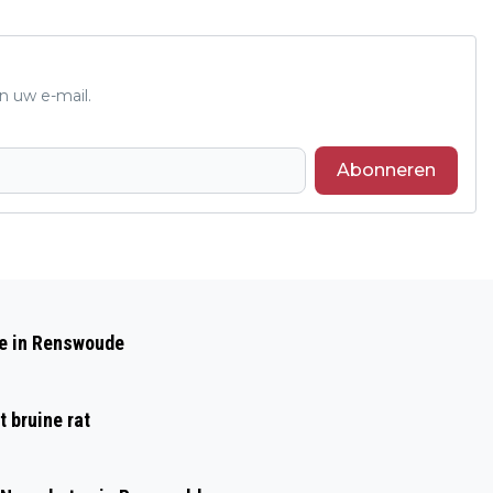
n uw e-mail.
Abonneren
Volgend artikel
POLITIE ZOEKT OPLICHTER I.V.M.
de in Renswoude
PINPASFRAUDE IN VOORTHUIZEN
 bruine rat