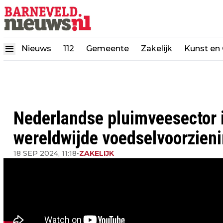
Nieuws
112
Gemeente
Zakelijk
Kunst en 
Nederlandse pluimveesector i
wereldwijde voedselvoorzien
18 SEP 2024, 11:18
•
ZAKELIJK