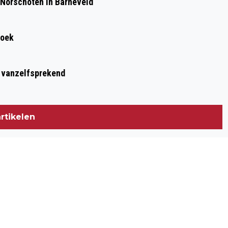
 Norschoten in Barneveld
roek
t vanzelfsprekend
rtikelen