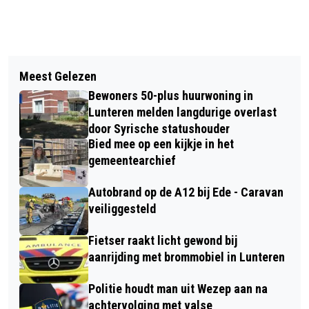
Vorig artikel
Volgend artikel
ONLINE INFORMATIEAVOND OVER
Meest Gelezen
MEDAILLES VOOR TWIRLVERENIGING
PLEEGZORG
Bewoners 50-plus huurwoning in
VOMAKO UIT VOORTHUIZEN OP HET
Lunteren melden langdurige overlast
GELDERSE KAMPIOENSCHAP
door Syrische statushouder
Bied mee op een kijkje in het
gemeentearchief
Autobrand op de A12 bij Ede - Caravan
veiliggesteld
Fietser raakt licht gewond bij
aanrijding met brommobiel in Lunteren
Politie houdt man uit Wezep aan na
achtervolging met valse