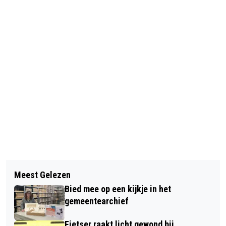
Vorig artikel
Volgend artikel
LANGS DE DEUREN IN HET
Meest Gelezen
NIEUWE BIJBELSTUDIE START IN
BUITENGEBIED
Bied mee op een kijkje in het
BARNEVELD: MELD JE AAN!
gemeentearchief
Fietser raakt licht gewond bij