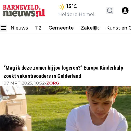
15
°C
Heldere Hemel
Nieuws
112
Gemeente
Zakelijk
Kunst en C
“Mag ik deze zomer bij jou logeren?” Europa Kinderhulp
zoekt vakantieouders in Gelderland
07 MRT 2025, 10:52
•
ZORG