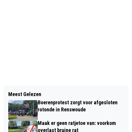
Vorig artikel
Volgend artikel
GROTE INZET VAN HULPDIENSTEN BIJ
Meest Gelezen
DEFENSIE EN ZIEKENHUIS GELDERSE
INCIDENT MET KIND IN HET BOSBAD
Boerenprotest zorgt voor afgesloten
VALLEI TRAINEN OPVANG EN
LUNTEREN
rotonde in Renswoude
BEHANDELING VAN SLACHTOFFERS
Maak er geen ratjetoe van: voorkom
overlast bruine rat