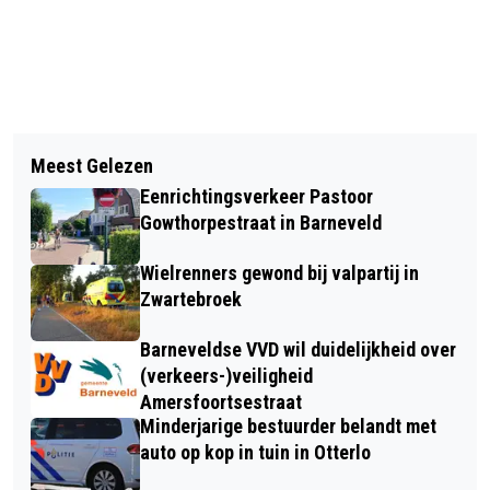
Vorig artikel
Volgend artikel
GROTE PLATENBEURS OP ZATERDAG
Meest Gelezen
BALLONFIËSTA BARNEVELD 2024
31 AUGUSTUS IN BARNEVELD
Eenrichtingsverkeer Pastoor
Gowthorpestraat in Barneveld
Wielrenners gewond bij valpartij in
Zwartebroek
Barneveldse VVD wil duidelijkheid over
(verkeers-)veiligheid
Amersfoortsestraat
Minderjarige bestuurder belandt met
auto op kop in tuin in Otterlo