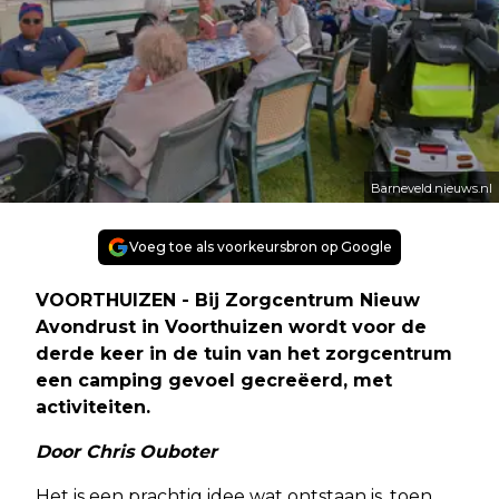
Barneveld.nieuws.nl
Voeg toe als voorkeursbron op Google
VOORTHUIZEN - Bij Zorgcentrum Nieuw
Avondrust in Voorthuizen wordt voor de
derde keer in de tuin van het zorgcentrum
een camping gevoel gecreëerd, met
activiteiten.
Door Chris Ouboter
Het is een prachtig idee wat ontstaan is, toen