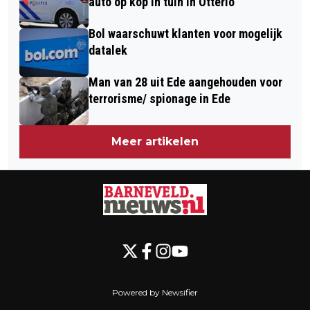
auto op kop in tuin in Otterlo
Bol waarschuwt klanten voor mogelijk
datalek
Man van 28 uit Ede aangehouden voor
terrorisme/ spionage in Ede
Meer artikelen
Powered by Newsifier