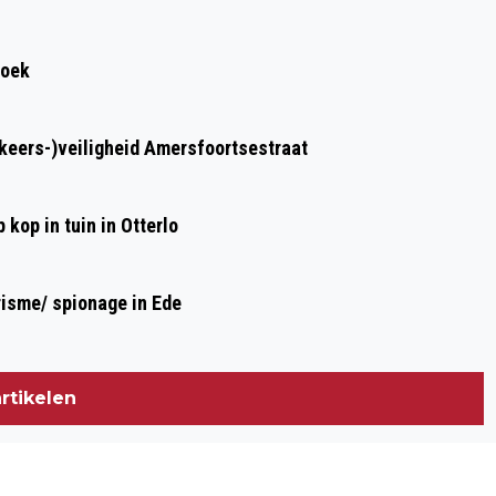
BENNEKOM ZIJN MICHELINSTER KWIJT
roek
rkeers-)veiligheid Amersfoortsestraat
kop in tuin in Otterlo
risme/ spionage in Ede
rtikelen