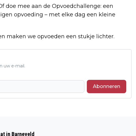
. Of doe mee aan de Opvoedchallenge: een
 eigen opvoeding – met elke dag een kleine
n maken we opvoeden een stukje lichter.
n uw e-mail.
Abonneren
Volgend artikel
NA 27 JAAR IS HET KOETSHUIS IN
at in Barneveld