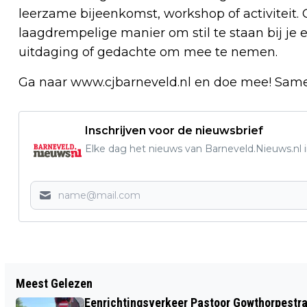
leerzame bijeenkomst, workshop of activiteit
laagdrempelige manier om stil te staan bij je
uitdaging of gedachte om mee te nemen.
Ga naar www.cjbarneveld.nl en doe mee! Same
Inschrijven voor de nieuwsbrief
Elke dag het nieuws van Barneveld.Nieuws.nl i
Vorig artikel
Meest Gelezen
SGP - VERKIEZINGSAVOND MET
Eenrichtingsverkeer Pastoor Gowthorpestra