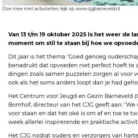
Doe mee met activiteiten; kijk op www.cjgbarneveld.nl
Van 13 t/m 19 oktober 2025 is het weer de 
moment om stil te staan bij hoe we opvoed
Dit jaar is het thema “Goed genoeg oudersch
benadrukt dat opvoeden niet perfect hoeft te z
dingen zoals samen puzzelen zorgen al voor ver
ook als het soms anders loopt dan je had geho
Het Centrum voor Jeugd en Gezin Barneveld (C
Bomhof, directeur van het CJG geeft aan: “We w
voor staan en dat het oké is om af en toe te t
week allerlei inspirerende en praktische activit
Het CJG nodigt ouders en verzorgers van hart