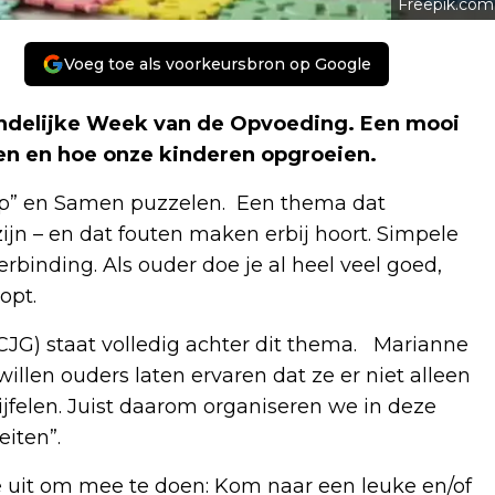
Freepik.com
Voeg toe als voorkeursbron op Google
landelijke Week van de Opvoeding. Een mooi
en en hoe onze kinderen opgroeien.
ap” en Samen puzzelen. Een thema dat
ijn – en dat fouten maken erbij hoort. Simpele
binding. Als ouder doe je al heel veel goed,
opt.
JG) staat volledig achter dit thema. Marianne
illen ouders laten ervaren dat ze er niet alleen
wijfelen. Juist daarom organiseren we in deze
eiten”.
e uit om mee te doen: Kom naar een leuke en/of