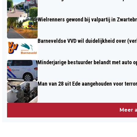
KAMERLID ANDRÉ FLACH IN BARNEVELD
Wielrenners gewond bij valpartij in Zwarteb
Barneveldse VVD wil duidelijkheid over (ve
Minderjarige bestuurder belandt met auto op 
Man van 28 uit Ede aangehouden voor terro
Meer a