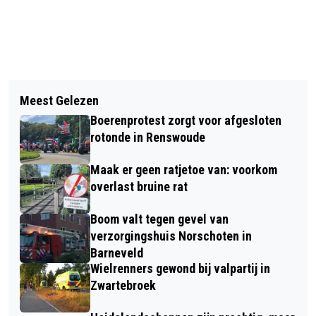
Vorig artikel
Volgend artikel
AANRIJDING MET LETSEL OP DE
Meest Gelezen
A12 IN AUGUSTUS GEDEELTELIJK
EDESEWEG IN LUNTEREN
Boerenprotest zorgt voor afgesloten
DICHT TUSSEN ARNHEM EN UTRECHT,
rotonde in Renswoude
OOK TREINVEKEER ONTREGELD
Maak er geen ratjetoe van: voorkom
overlast bruine rat
Boom valt tegen gevel van
verzorgingshuis Norschoten in
Barneveld
Wielrenners gewond bij valpartij in
Zwartebroek