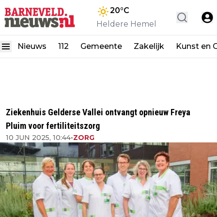
20
°C
Heldere Hemel
Nieuws
112
Gemeente
Zakelijk
Kunst en C
Ziekenhuis Gelderse Vallei ontvangt opnieuw Freya
Pluim voor fertiliteitszorg
10 JUN 2025, 10:44
•
ZORG