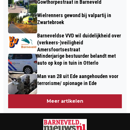
VOOR KINDEREN... EN VADERS!
Gowthorpestraat in Barneveld
VEREENVOUDIGING
Wielrenners gewond bij valpartij in
Zwartebroek
Barneveldse VVD wil duidelijkheid over
(verkeers-)veiligheid
Amersfoortsestraat
Minderjarige bestuurder belandt met
auto op kop in tuin in Otterlo
Man van 28 uit Ede aangehouden voor
terrorisme/ spionage in Ede
Meer artikelen