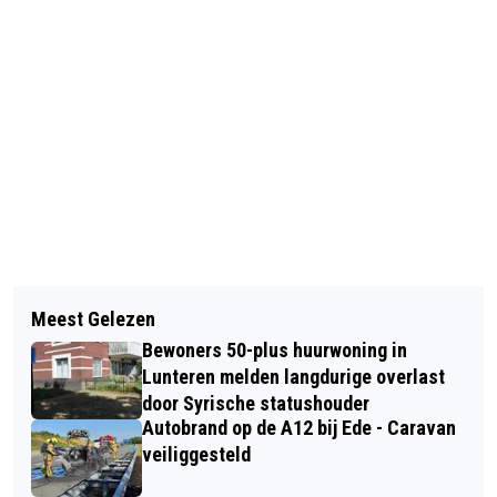
Vorig artikel
Volgend artikel
JALOERS ZIJN IS EEN HEEL SLECHTE
Meest Gelezen
KLAAS DRUPSTEEN IS HET NIEUWE
EIGENSCHAP
Bewoners 50-plus huurwoning in
GEZICHT VAN DE WEEK VAN
Lunteren melden langdurige overlast
GELDERLAND
door Syrische statushouder
Autobrand op de A12 bij Ede - Caravan
veiliggesteld