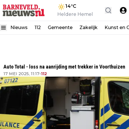
14
°C
Heldere Hemel
Nieuws
112
Gemeente
Zakelijk
Kunst en C
Auto Total - loss na aanrijding met trekker in Voorthuizen
17 MEI 2025, 11:17
•
112