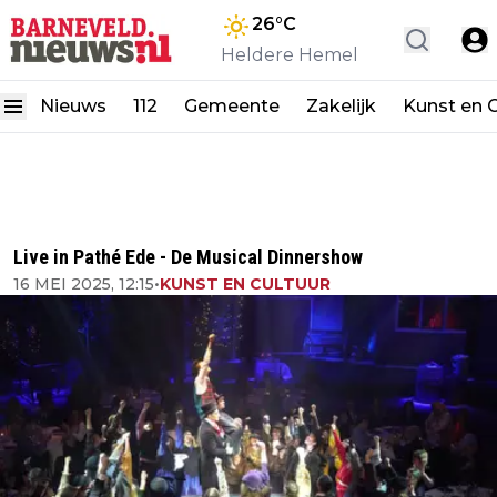
26
°C
Heldere Hemel
Nieuws
112
Gemeente
Zakelijk
Kunst en C
Live in Pathé Ede - De Musical Dinnershow
16 MEI 2025, 12:15
•
KUNST EN CULTUUR