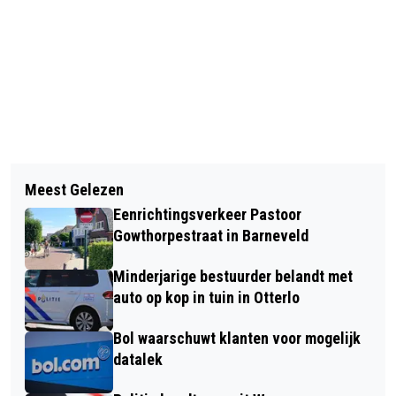
Vorig artikel
Volgend artikel
DAUWTRAPPEN OP HEMELVAART
Meest Gelezen
AUTO TOTAL - LOSS NA AANRIJDING
(WANDELEN) BELEEF DE NATUUR BIJ
Eenrichtingsverkeer Pastoor
MET TREKKER IN VOORTHUIZEN
NATUURCENTRUM DE GINKEL
Gowthorpestraat in Barneveld
Minderjarige bestuurder belandt met
auto op kop in tuin in Otterlo
Bol waarschuwt klanten voor mogelijk
datalek