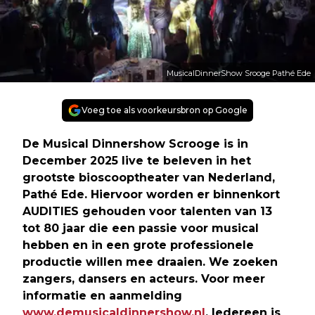
MusicalDinnerShow Srooge Pathé Ede
Voeg toe als voorkeursbron op Google
De Musical Dinnershow Scrooge is in
December 2025 live te beleven in het
grootste bioscooptheater van Nederland,
Pathé Ede. Hiervoor worden er binnenkort
AUDITIES gehouden voor talenten van 13
tot 80 jaar die een passie voor musical
hebben en in een grote professionele
productie willen mee draaien. We zoeken
zangers, dansers en acteurs. Voor meer
informatie en aanmelding
www.demusicaldinnershow.nl
. Iedereen is