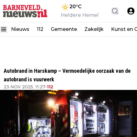
20
°C
Heldere Hemel
Nieuws
112
Gemeente
Zakelijk
Kunst en C
Autobrand in Harskamp – Vermoedelijke oorzaak van de
autobrand is vuurwerk
23 NOV 2025, 11:27
•
112