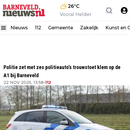
26
°C
Vooral Helder
Nieuws
112
Gemeente
Zakelijk
Kunst en C
Politie zet met zes politieauto’s trouwstoet klem op de
A1 bij Barneveld
22 NOV 2025, 13:58
•
112