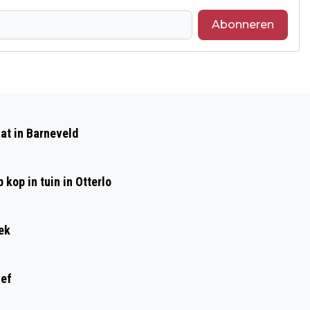
Abonneren
Volgend artikel
GELDERLAND WINT DE FINALE VAN HET
at in Barneveld
REGIO SONGFESTIVAL 2024
kop in tuin in Otterlo
ek
ief