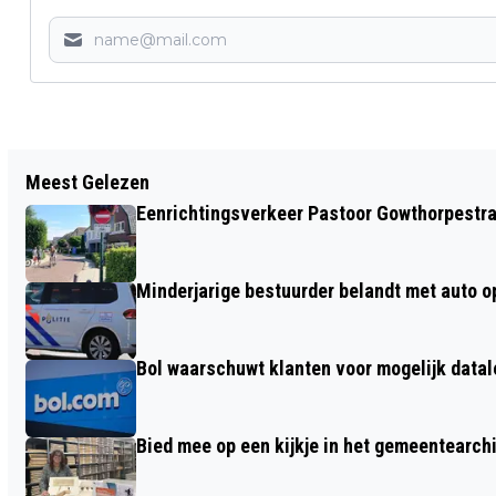
Vorig artikel
Meest Gelezen
MHC G-HOCKEY SPEELT TEGEN GLAZEN
Eenrichtingsverkeer Pastoor Gowthorpestra
THUIS
Minderjarige bestuurder belandt met auto op 
Bol waarschuwt klanten voor mogelijk datal
Bied mee op een kijkje in het gemeentearch