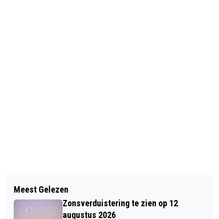
Vorig artikel
Volgend artikel
POLITIE ARRESTEERT
Meest Gelezen
AUTOMOBILISTE GEWOND BIJ
BANDENPRIKKER IN BARNEVELD
Zonsverduistering te zien op 12
EENZIJDIG ONGEVAL OP
DANKZIJ ALERTE WINKELIER
augustus 2026