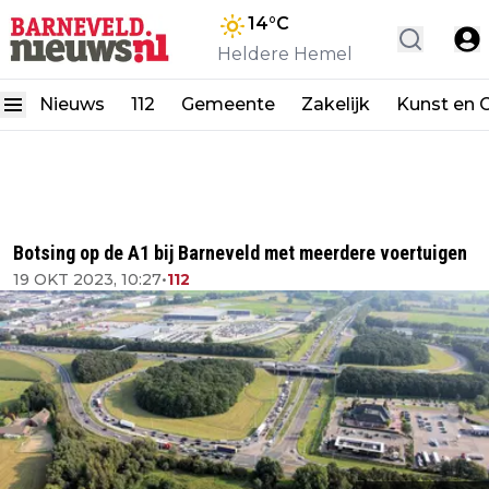
14
°C
Heldere Hemel
Nieuws
112
Gemeente
Zakelijk
Kunst en C
Botsing op de A1 bij Barneveld met meerdere voertuigen
19 OKT 2023, 10:27
•
112