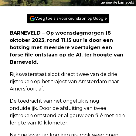
gemeente barneveld
Voeg toe als voorkeursbron op Google
BARNEVELD – Op woensdagmorgen 18
oktober 2023, rond 11.15 uur is door een
botsing met meerdere voertuigen een
forse file ontstaan op de A1, ter hoogte van
Barneveld.
Rijkswaterstaat sloot direct twee van de drie
rijstroken op het traject van Amsterdam naar
Amersfoort af.
De toedracht van het ongeluk is nog
onduidelijk. Door de afsluiting van twee
rijstroken ontstond er al gauw een filé met een
lengte van 10 kilometer.
Na drie kwartier kon één rijstrook weer open,