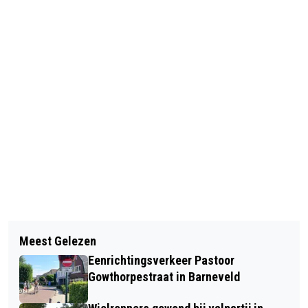
Vorig artikel
Volgend artikel
ENERGIETOESLAG VOOR STUDENTEN
Meest Gelezen
TWEE ZWAARGEWONDEN BIJ
Eenrichtingsverkeer Pastoor
EXPLOSIE CHALET IN VOORTHUIZEN
Gowthorpestraat in Barneveld