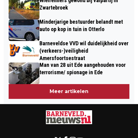
Wielrenners gewond bij valpartij in
Zwartebroek
Minderjarige bestuurder belandt met
auto op kop in tuin in Otterlo
Barneveldse VVD wil duidelijkheid over
(verkeers-)veiligheid
Amersfoortsestraat
Man van 28 uit Ede aangehouden voor
terrorisme/ spionage in Ede
Meer artikelen