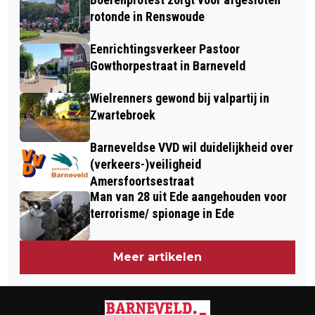
OUDEREN DIE NOG ZELFSTANDIG
rotonde in Renswoude
WONEN
Eenrichtingsverkeer Pastoor
Gowthorpestraat in Barneveld
Wielrenners gewond bij valpartij in
Zwartebroek
Barneveldse VVD wil duidelijkheid over
(verkeers-)veiligheid
Amersfoortsestraat
Man van 28 uit Ede aangehouden voor
terrorisme/ spionage in Ede
Meer artikelen