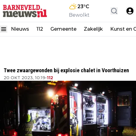
23
°C
Bewolkt
Nieuws
112
Gemeente
Zakelijk
Kunst en C
Twee zwaargewonden bij explosie chalet in Voorthuizen
20 OKT 2023, 10:19
•
112