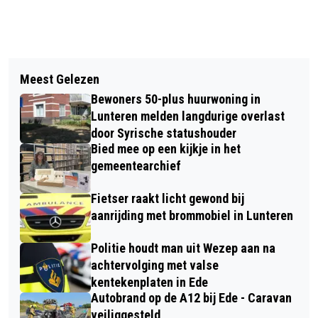
Vorig artikel
Volgend artikel
DE HERSENSTICHTING BEDANKT ALLE
Meest Gelezen
STUDIO 100 BIEDT STUDENTEN UNIEK
GULLE GEVERS EN VRIJWILLIGERS
Bewoners 50-plus huurwoning in
KIJKJE ACHTER DE SCHERMEN BIJ
Lunteren melden langdurige overlast
40-45, DE MUSICAL
door Syrische statushouder
Bied mee op een kijkje in het
gemeentearchief
Fietser raakt licht gewond bij
aanrijding met brommobiel in Lunteren
Politie houdt man uit Wezep aan na
achtervolging met valse
kentekenplaten in Ede
Autobrand op de A12 bij Ede - Caravan
veiliggesteld