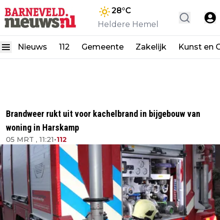
28
°C
Heldere Hemel
Nieuws
112
Gemeente
Zakelijk
Kunst en C
Brandweer rukt uit voor kachelbrand in bijgebouw van
woning in Harskamp
05 MRT , 11:21
•
112