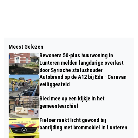
Vorig artikel
Volgend artikel
BRANDWEER RUKT UIT VOOR
Meest Gelezen
JONGEREN IN BARNEVELD PRATEN
KACHELBRAND IN BIJGEBOUW VAN
Bewoners 50-plus huurwoning in
MEE TIJDENS POLITIEK DEBAT IN
WONING IN HARSKAMP
Lunteren melden langdurige overlast
SCHAFFELAARTHEATER
door Syrische statushouder
Autobrand op de A12 bij Ede - Caravan
veiliggesteld
Bied mee op een kijkje in het
gemeentearchief
Fietser raakt licht gewond bij
aanrijding met brommobiel in Lunteren