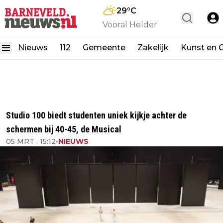
29
°C
Vooral Helder
Nieuws
112
Gemeente
Zakelijk
Kunst en C
Studio 100 biedt studenten uniek kijkje achter de
schermen bij 40-45, de Musical
05 MRT , 15:12
•
NIEUWS