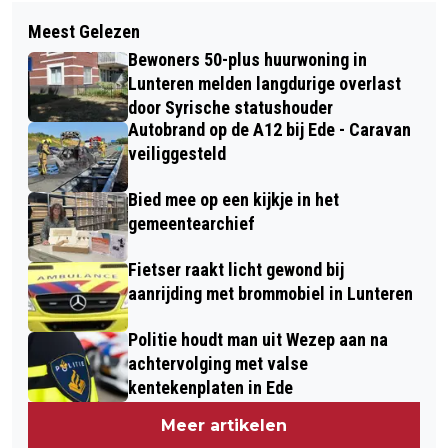
Volgend artikel
BEN JIJ DE MEEST INNOVATIEVE
Meest Gelezen
GRATIS KRANT VOOR GELDERSE
ONDERNEMER VAN REGIO
Bewoners 50-plus huurwoning in
DORPSHUIZEN EN WIJKCENTRA
FOODVALLEY?
Lunteren melden langdurige overlast
door Syrische statushouder
Autobrand op de A12 bij Ede - Caravan
veiliggesteld
Bied mee op een kijkje in het
gemeentearchief
Fietser raakt licht gewond bij
aanrijding met brommobiel in Lunteren
Politie houdt man uit Wezep aan na
achtervolging met valse
kentekenplaten in Ede
Meer artikelen